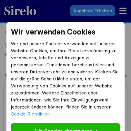
Sirelo.at
Angebote Erhalten
Wir verwenden Cookies
Startseite
Umzugsfirmen
Umzugsfirmen Oberalm
Wir und unsere Partner verwenden auf unserer
Top 10 Umzugs​unternehmen in Oberalm
Website Cookies, um Ihre Benutzererfahrung zu
3 Umzugs​unternehmen gefunden in Oberalm
verbessern, Inhalte und Anzeigen zu
personalisieren, Funktionen bereitzustellen und
unseren Datenverkehr zu analysieren. Klicken Sie
Filter
Sortieren nach:
auf die grüne Schaltfläche unten, um der
Verwendung von Cookies auf unserer Website
zuzustimmen. Weitere Einzelheiten oder
Wildenhofer Logistik und Transport
Informationen, wie Sie Ihre Einwilligungswahl
jederzeit ändern können, finden Sie in unseren
Cookie-Richtlinien
.
8,8
42
Wildenhofer Logistik und Transport