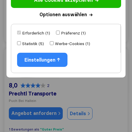
Alle Cookies akzeptieren
Hallein
(Niederlassung)
Optionen auswählen
Angebot anfordern
Details
Erforderlich (1)
Präferenz (1)
"Professionell"
10 Bewertungen als
Statistik (5)
Werbe-Cookies (1)
Prechtl Transporte
Einstellungen
8,0
2
Prechtl Transporte
Puch Bei Hallein
Angebot anfordern
Details
"Guter Preis"
1 Bewertungen als