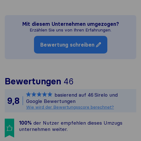
Mit diesem Unternehmen umgezogen?
Erzählen Sie uns von Ihren Erfahrungen.
Bewertung schreiben
Um Ihnen ein vol
Bewertungen
46
Sirelo ist nicht 
basierend auf
46
Sirelo und
Alle gesammelten
9,8
Google Bewertungen
Wie wird der Bewertungsscore berechnet?
100%
der Nutzer empfehlen dieses Umzugs​
unternehmen weiter.