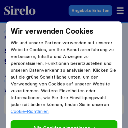
Sirelo.at
Angebote Erhalten
Wir verwenden Cookies
Startseite
Umzugsfirmen
Umzugsfirmen Schwechat
Santa Fe Group
Wir und unsere Partner verwenden auf unserer
Website Cookies, um Ihre Benutzererfahrung zu
Santa Fe Group
verbessern, Inhalte und Anzeigen zu
9,8
basierend auf
46
personalisieren, Funktionen bereitzustellen und
Sirelo und Google Bewertungen
i
unseren Datenverkehr zu analysieren. Klicken Sie
Vergleichen Sie Santa Fe Group mit anderen
Umzugs​
auf die grüne Schaltfläche unten, um der
unternehmen
aus
Schwechat
Verwendung von Cookies auf unserer Website
Was Kunden sagen
zuzustimmen. Weitere Einzelheiten oder
Informationen, wie Sie Ihre Einwilligungswahl
Vorsichtig mit Möbeln (2)
jederzeit ändern können, finden Sie in unseren
Preis (1)
Cookie-Richtlinien
.