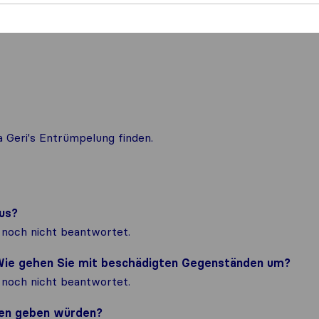
a Geri's Entrümpelung finden.
us?
noch nicht beantwortet.
? Wie gehen Sie mit beschädigten Gegenständen um?
noch nicht beantwortet.
nden geben würden?