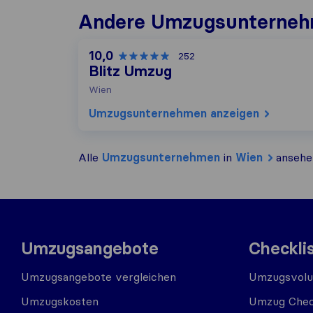
Andere Umzugs​unterneh
10,0
252
Blitz Umzug
Wien
Umzugs​unternehmen anzeigen
Alle
Umzugs​unternehmen
in
Wien
ansehe
Umzugsangebote
Checkli
Umzugsangebote vergleichen
Umzugsvolu
Umzugskosten
Umzug Chec