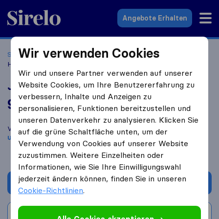
Sirelo.at
Angebote Erhalten
Wir verwenden Cookies
Startseite
Umzugsfirmen
Umzugsfirmen Wien
Jäger
Hausbetreuung
Wir und unsere Partner verwenden auf unserer
Jäger Hausbetreuung
Website Cookies, um Ihre Benutzererfahrung zu
verbessern, Inhalte und Anzeigen zu
9,2
basierend auf
46
personalisieren, Funktionen bereitzustellen und
Sirelo und Google Bewertungen
i
unseren Datenverkehr zu analysieren. Klicken Sie
Vergleichen Sie Jäger Hausbetreuung mit anderen
Umzugs​
auf die grüne Schaltfläche unten, um der
unternehmen
aus
Wien
Verwendung von Cookies auf unserer Website
zuzustimmen. Weitere Einzelheiten oder
Informationen, wie Sie Ihre Einwilligungswahl
jederzeit ändern können, finden Sie in unseren
Angebot anfordern
Cookie-Richtlinien
.
Bewertung schreiben