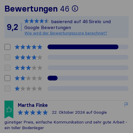
Um Ihnen ein v
Bewertungen
46
Sirelo ist nich
basierend auf
46
Sirelo und
Alle gesammelt
9,2
Google Bewertungen
Wie wird der Bewertungsscore berechnet?
Martha Finke
22. Oktober 2024
auf Google
günstiger Preis, einfache Kommunikation und sehr gute Arbeit -
ein toller Bodenleger