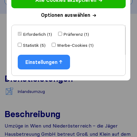
Alle Cookies akzeptieren
Optionen auswählen
Übersicht
Bewertungen
Quellen
Erforderlich (1)
Präferenz (1)
Statistik (5)
Werbe-Cookies (1)
Einstellungen
Dienstleistungen
Inlandsumzug
Beschreibung
Umzüge in Wien und Niederösterreich − die Jäger
Hausbetreuung GmbH betreut Groß und Klein auf dem