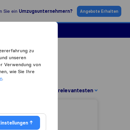
n Sie ein
Umzugsunternehmern?
Angebote Erhalten
ugsfirmen
zererfahrung zu
 und unseren
 der Verwendung von
en, wie Sie Ihre
en
.
Sortieren nach:
instellungen