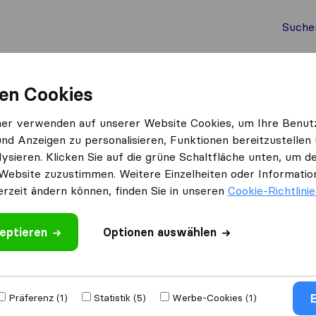
Suche
Auslandsumzug
Container Umzug
Dienste
Umz
en Cookies
n
ner verwenden auf unserer Website Cookies, um Ihre Benut
und Anzeigen zu personalisieren, Funktionen bereitzustellen
in Wienn
ysieren. Klicken Sie auf die grüne Schaltfläche unten, um
Website zuzustimmen. Weitere Einzelheiten oder Information
erzeit ändern können, finden Sie in unseren
Cookie-Richtlini
Ergebnisse
eptieren
Optionen auswählen
Pro-Umzug
E
Präferenz (1)
Statistik (5)
Werbe-Cookies (1)