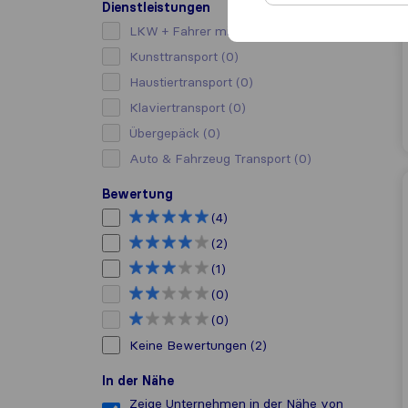
Dienstleistungen
LKW + Fahrer mieten
(0)
Kunsttransport
(0)
Haustiertransport
(0)
Klaviertransport
(0)
Übergepäck
(0)
Auto & Fahrzeug Transport
(0)
Bewertung
(4)
(2)
(1)
(0)
(0)
Keine Bewertungen
(2)
In der Nähe
Zeige Unternehmen in der Nähe von