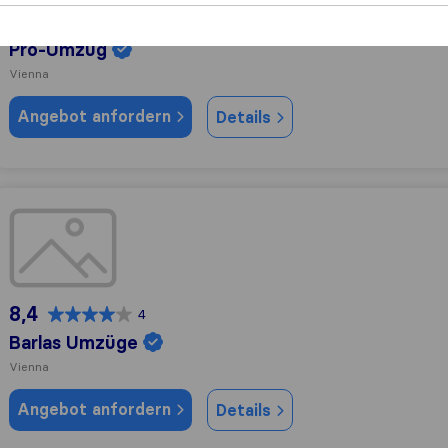
9,8
52
Pro-Umzug
Vienna
Angebot anfordern
Details
Barlas Umzüge
8,4
4
Barlas Umzüge
Vienna
Angebot anfordern
Details