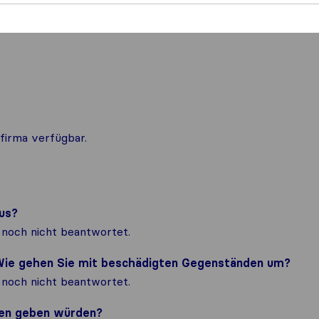
firma verfügbar.
us?
noch nicht beantwortet.
? Wie gehen Sie mit beschädigten Gegenständen um?
noch nicht beantwortet.
nden geben würden?