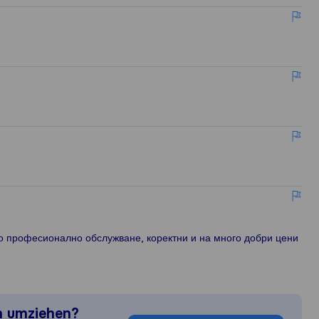
о професионално обслужване, коректни и на много добри цени
n umziehen?