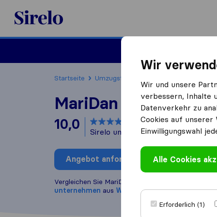
Sirelo.at
Umzug
Wir verwend
Startseite
Umzugsfirmen
Umzugsfirmen Wien
Wir und unsere Part
verbessern, Inhalte 
MariDan Bulgaria Ltd
Datenverkehr zu anal
Cookies auf unserer 
10,0
basierend auf
4
Einwilligungswahl jed
Sirelo und Google Bewertungen
i
Angebot anfordern
Alle Cookies akz
Bewertung
Vergleichen Sie MariDan Bulgaria Ltd mit anderen
U
unternehmen
aus
Wienn
Erforderlich (1)