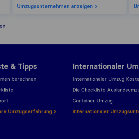
Umzugs​unternehmen anzeigen
U
en
ste & Tipps
Internationaler U
men berechnen
Internationaler Umzug Kost
kliste
Die Checkliste Auslandsumz
port
Container Umzug
 Ihre Umzugserfahrung
Internationaler Umzugsun