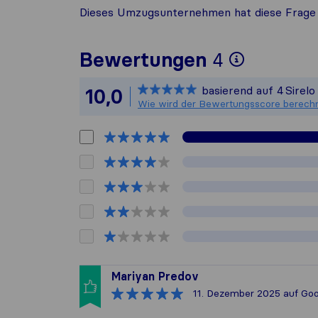
Dieses Umzugsunternehmen hat diese Frage 
Um Ihnen
Bewertungen
4
Sirelo i
basierend auf
4
Sirel
10,0
Alle ges
Wie wird der Bewertungsscore berech
Mariyan Predov
11. Dezember 2025
auf Goo