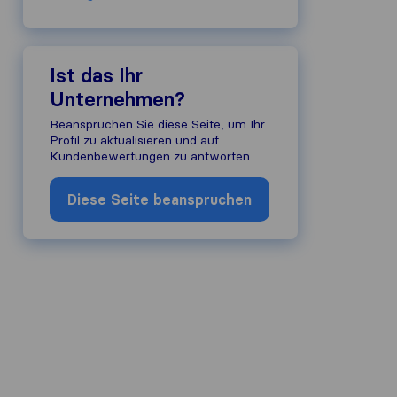
alität eines Umzugsunternehmens zu 
Ist das Ihr
dards der anderen Plattformen verantw
Unternehmen?
zern von Sirelo unterliegen unseren
Beanspruchen Sie diese Seite, um Ihr
Profil zu aktualisieren und auf
Kundenbewertungen zu antworten
Diese Seite beanspruchen