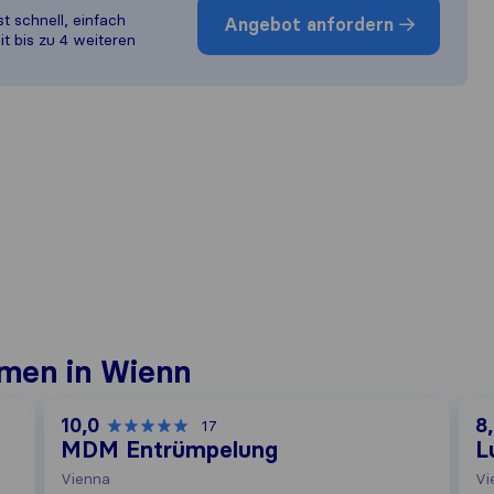
st schnell, einfach
Angebot anfordern
it bis zu 4 weiteren
men in Wienn
10,0
8
17
MDM Entrümpelung
L
Vienna
Vi