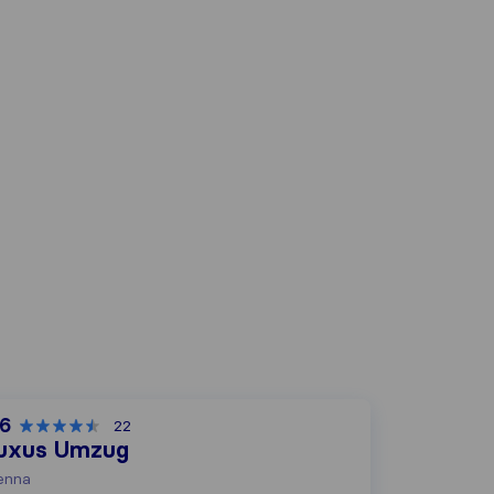
,6
22
uxus Umzug
enna