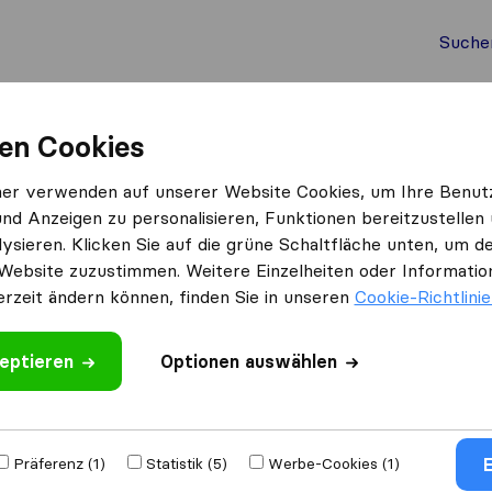
Suche
Auslandsumzug
Container Umzug
Dienste
Umz
en Cookies
n
MariDan Bulgaria Ltd
ner verwenden auf unserer Website Cookies, um Ihre Benut
und Anzeigen zu personalisieren, Funktionen bereitzustellen
ysieren. Klicken Sie auf die grüne Schaltfläche unten, um
Website zuzustimmen. Weitere Einzelheiten oder Information
erzeit ändern können, finden Sie in unseren
Cookie-Richtlini
eptieren
 schreiben
Optionen auswählen
mzugs​
E
Präferenz (1)
Statistik (5)
Werbe-Cookies (1)