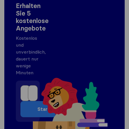
Erhalten
Sie 5
kostenlose
Angebote
Kostenlos
und
unverbindlich,
dauert nur
wenige
Minuten
Start