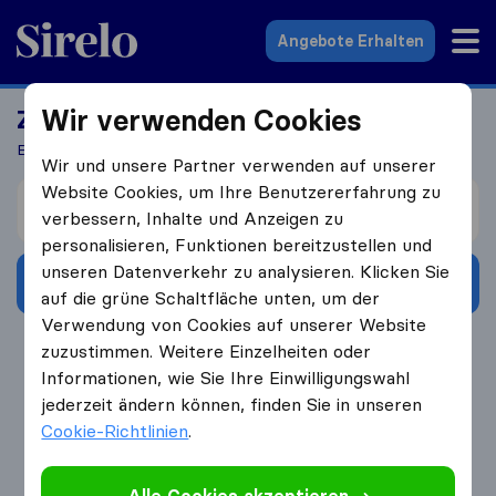
Sirelo.at
Angebote Erhalten
Wir verwenden Cookies
Ziehen Sie bald um?
Erhalten Sie 5 Angebote in 3 Schritten
Wir und unsere Partner verwenden auf unserer
Website Cookies, um Ihre Benutzererfahrung zu
Ich ziehe um von
verbessern, Inhalte und Anzeigen zu
personalisieren, Funktionen bereitzustellen und
unseren Datenverkehr zu analysieren. Klicken Sie
Angebote erhalten
auf die grüne Schaltfläche unten, um der
Verwendung von Cookies auf unserer Website
4.3
793 Google Bewertungen
zuzustimmen. Weitere Einzelheiten oder
Informationen, wie Sie Ihre Einwilligungswahl
jederzeit ändern können, finden Sie in unseren
Cookie-Richtlinien
.