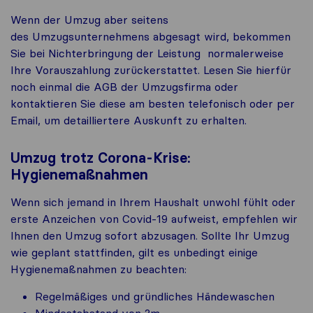
Wenn der Umzug aber seitens
des
Umzugsunternehmens
abgesagt wird,
bekommen
Sie bei Nichterbringung der Leistung
normalerw
ei
se
Ihre Vorauszah
lung zurückerstattet
.
Lesen Sie hierfür
noch einmal die AGB
der Umzugsfirma
oder
kontaktieren Sie d
i
ese
am besten
telefonisch oder per
Email, um detailliertere Auskunft zu erhalten.
Umzug trotz Corona-Krise:
Hygienemaßnahmen
Wenn
sich
jemand in Ihrem Haushalt unwohl fühlt oder
erste Anzeichen von Covid-19 aufweist, empfehlen wir
Ihnen den Umzug sofort abzusagen. Sollte Ihr Umzug
wie geplant stattfinden, gilt es unbedingt einige
Hygienemaßnahmen zu beachten:
Regelmäßiges und gründliches Händewaschen
Mindestabstand von 2m