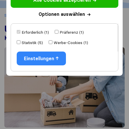
Alle Cookies akzeptieren
Optionen auswählen
Startseite
Tipps
Umzugskartons packen
Umzugskartons packen
Erforderlich (1)
Präferenz (1)
Kaufen, leihen oder geschenkt bekommen?
Statistik (5)
Werbe-Cookies (1)
Einstellungen