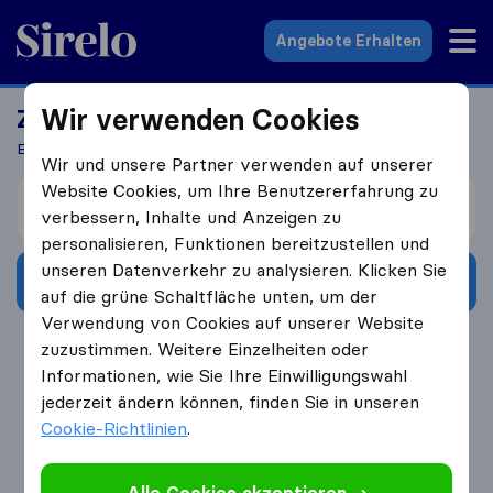
Sirelo.at
Angebote Erhalten
Wir verwenden Cookies
Ziehen Sie bald um?
Erhalten Sie 5 Angebote in 3 Schritten
Wir und unsere Partner verwenden auf unserer
Website Cookies, um Ihre Benutzererfahrung zu
Ich ziehe um von
verbessern, Inhalte und Anzeigen zu
personalisieren, Funktionen bereitzustellen und
unseren Datenverkehr zu analysieren. Klicken Sie
Angebote erhalten
auf die grüne Schaltfläche unten, um der
Verwendung von Cookies auf unserer Website
4.3
793 Google Bewertungen
zuzustimmen. Weitere Einzelheiten oder
Informationen, wie Sie Ihre Einwilligungswahl
jederzeit ändern können, finden Sie in unseren
Cookie-Richtlinien
.