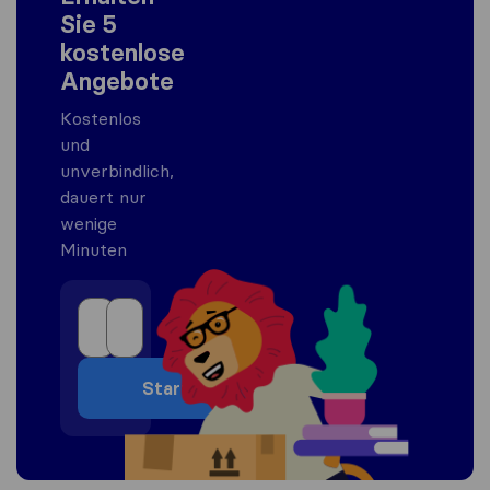
Sie 5
kostenlose
Angebote
Kostenlos
und
unverbindlich,
dauert nur
wenige
Minuten
Start