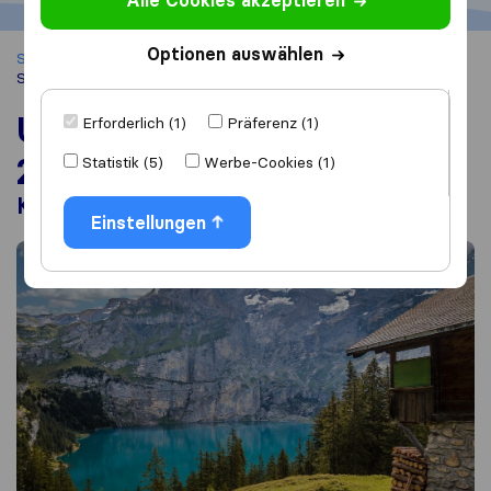
Alle Cookies akzeptieren
Optionen auswählen
Startseite
Auslandsumzug-Checkliste
Umzug in die
Schweiz
Umzug in die Schweiz in
Erforderlich (1)
Präferenz (1)
2026
Statistik (5)
Werbe-Cookies (1)
Kosten, Dauer und Tipps
Einstellungen