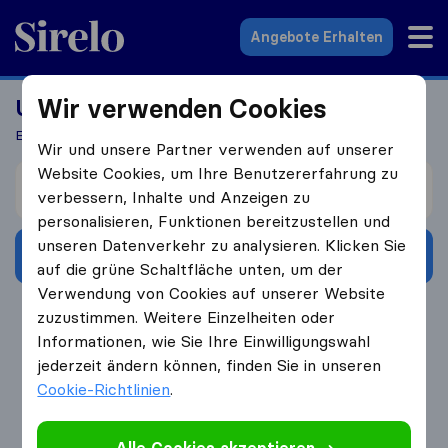
Sirelo.at
Angebote Erhalten
Wir verwenden Cookies
Umzug ins Ausland?
Erhalten Sie 5 Angebote in 3 Schritten
Wir und unsere Partner verwenden auf unserer
Website Cookies, um Ihre Benutzererfahrung zu
Ich ziehe um von
verbessern, Inhalte und Anzeigen zu
personalisieren, Funktionen bereitzustellen und
unseren Datenverkehr zu analysieren. Klicken Sie
Angebote erhalten
auf die grüne Schaltfläche unten, um der
Verwendung von Cookies auf unserer Website
4.3
793 Google Bewertungen
zuzustimmen. Weitere Einzelheiten oder
Informationen, wie Sie Ihre Einwilligungswahl
jederzeit ändern können, finden Sie in unseren
Cookie-Richtlinien
.